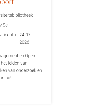
pport
siteitsbibliotheek
 MSc
atiedatu
24-07-
2026
anagement en Open
 het leiden van
erken van onderzoek en
an nu!