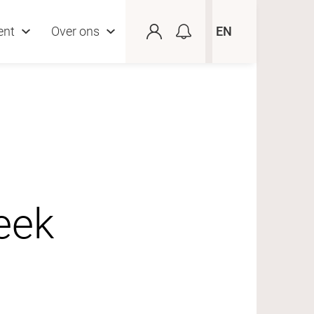
ent
Over ons
EN
heek