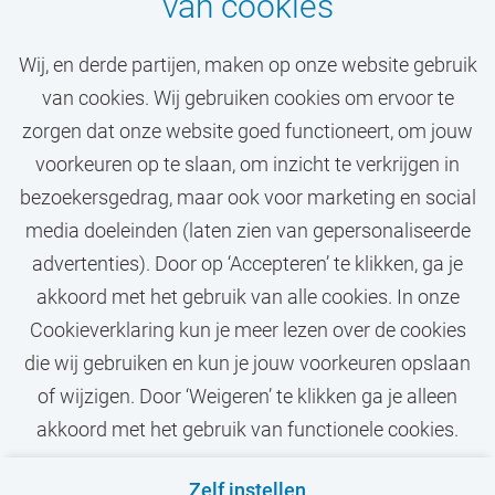
van cookies
is er ook het VU Sportcentrum, waar je als
medewerker voor een bescheiden bijdrage
Wij, en derde partijen, maken op onze website gebruik
van €25 per jaar kunt sporten. Of ontdek VU
van cookies. Wij gebruiken cookies om ervoor te
Griffioen, het cultuurcentrum van de VU.
zorgen dat onze website goed functioneert, om jouw
Houd je meer van films? Dan is Rialto VU
voorkeuren op te slaan, om inzicht te verkrijgen in
jouw plek.
bezoekersgedrag, maar ook voor marketing en social
Lees meer over de VU Campus
media doeleinden (laten zien van gepersonaliseerde
advertenties). Door op ‘Accepteren’ te klikken, ga je
akkoord met het gebruik van alle cookies. In onze
Cookieverklaring kun je meer lezen over de cookies
die wij gebruiken en kun je jouw voorkeuren opslaan
of wijzigen. Door ‘Weigeren’ te klikken ga je alleen
akkoord met het gebruik van functionele cookies.
Privacy
Cookies
Disclaimer
Zelf instellen