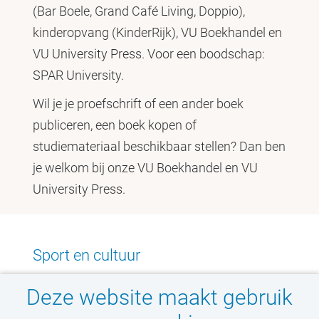
(Bar Boele, Grand Café Living, Doppio),
kinderopvang (KinderRijk), VU Boekhandel en
VU University Press. Voor een boodschap:
SPAR University.
Wil je je proefschrift of een ander boek
publiceren, een boek kopen of
studiemateriaal beschikbaar stellen? Dan ben
je welkom bij onze VU Boekhandel en VU
University Press.
Sport en cultuur
Maar de campus heeft meer te bieden. Naast
Deze website maakt gebruik
een beachvolleybalveld en een basketbalveld