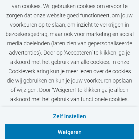
van cookies. Wij gebruiken cookies om ervoor te
Zit jouw droombaan er
zorgen dat onze website goed functioneert, om jouw
niet bij?
voorkeuren op te slaan, om inzicht te verkrijgen in
bezoekersgedrag, maar ook voor marketing en social
media doeleinden (laten zien van gepersonaliseerde
STEL JOB ALERT IN
advertenties). Door op ‘Accepteren’ te klikken, ga je
akkoord met het gebruik van alle cookies. In onze
Cookieverklaring kun je meer lezen over de cookies
die wij gebruiken en kun je jouw voorkeuren opslaan
of wijzigen. Door ‘Weigeren’ te klikken ga je alleen
akkoord met het gebruik van functionele cookies.
Privacy
Cookies
Disclaimer
Zelf instellen
VU.nl
Weigeren