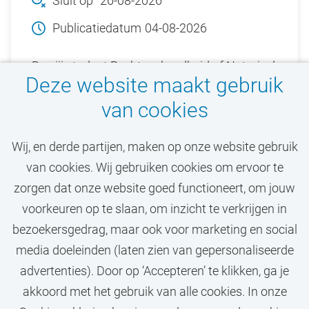
Sluit op
26-08-2026
Publicatiedatum
04-08-2026
Ben jij student Rechtsgeleerdheid of Notarieel
Deze website maakt gebruik
recht (VU) en ben je geïnteresseerd in
van cookies
rechtstheorie en/of rechtsgeschiedenis?
Solliciteer dan bij de Vrije Universiteit
Wij, en derde partijen, maken op onze website gebruik
Amsterdam (VU).
van cookies. Wij gebruiken cookies om ervoor te
zorgen dat onze website goed functioneert, om jouw
Bekijk vacature
voorkeuren op te slaan, om inzicht te verkrijgen in
bezoekersgedrag, maar ook voor marketing en social
media doeleinden (laten zien van gepersonaliseerde
advertenties). Door op ‘Accepteren’ te klikken, ga je
Call-to-action bij meer vacatures
akkoord met het gebruik van alle cookies. In onze