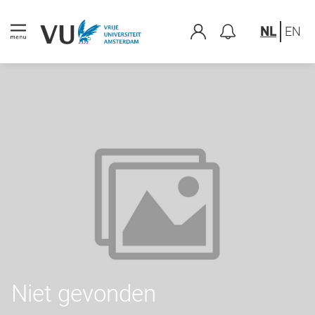
NL
EN
Niet gevonden