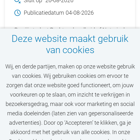
Sluit op
26-08-2026
Publicatiedatum
04-08-2026
Ben jij student Rechtsgeleerdheid of Notarieel
Deze website maakt gebruik
recht (VU) en ben je geïnteresseerd in
van cookies
rechtstheorie en/of rechtsgeschiedenis?
Solliciteer dan bij de Vrije Universiteit
Wij, en derde partijen, maken op onze website gebruik
Amsterdam (VU).
van cookies. Wij gebruiken cookies om ervoor te
zorgen dat onze website goed functioneert, om jouw
Bekijk vacature
voorkeuren op te slaan, om inzicht te verkrijgen in
bezoekersgedrag, maar ook voor marketing en social
media doeleinden (laten zien van gepersonaliseerde
advertenties). Door op ‘Accepteren’ te klikken, ga je
Call-to-action bij meer vacatures
akkoord met het gebruik van alle cookies. In onze