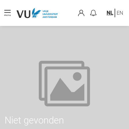
NL
EN
Niet gevonden