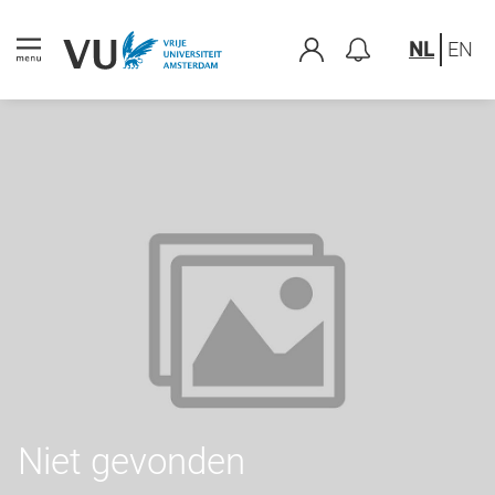
NL
EN
Niet gevonden