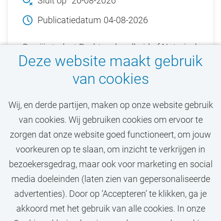
Sluit op
26-08-2026
Publicatiedatum
04-08-2026
Ben jij student Rechtsgeleerdheid of Notarieel
Deze website maakt gebruik
recht (VU) en ben je geïnteresseerd in
van cookies
rechtstheorie en/of rechtsgeschiedenis?
Solliciteer dan bij de Vrije Universiteit
Wij, en derde partijen, maken op onze website gebruik
Amsterdam (VU).
van cookies. Wij gebruiken cookies om ervoor te
zorgen dat onze website goed functioneert, om jouw
Bekijk vacature
voorkeuren op te slaan, om inzicht te verkrijgen in
bezoekersgedrag, maar ook voor marketing en social
media doeleinden (laten zien van gepersonaliseerde
advertenties). Door op ‘Accepteren’ te klikken, ga je
Call-to-action bij meer vacatures
akkoord met het gebruik van alle cookies. In onze