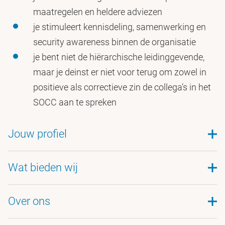
maatregelen en heldere adviezen
je stimuleert kennisdeling, samenwerking en
security awareness binnen de organisatie
je bent niet de hiërarchische leidinggevende,
maar je deinst er niet voor terug om zowel in
positieve als correctieve zin de collega’s in het
SOCC aan te spreken
Jouw profiel
je hebt een hbo- of wo werk en denkniveau,
Wat bieden wij
met een opleiding in IT, cybersecurity of een
vergelijkbare richting
Over ons
Een uitdagende functie bij een maatschappelijk
je hebt aantoonbare ervaring met coördinatie
betrokken organisatie. Bij de VU draag je bij aan
of teamlead-rollen, bij voorkeur in een