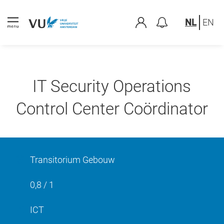
NL
EN
IT Security Operations
Control Center Coördinator
Transitorium Gebouw
0,8 / 1
ICT