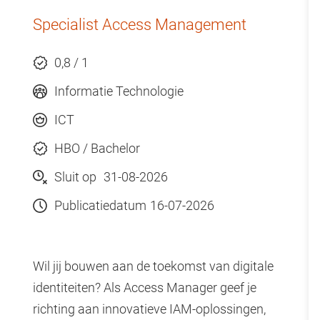
Specialist Access Management
Wij staan voor een inclusieve gemeenschap en
geloven dat diversiteit en internationalisering
0,8 / 1
bijdragen aan de kwaliteit van onderwijs, onderzoek
en onze dienstverlening.
Informatie Technologie
ICT
We zijn dan ook voortdurend op zoek naar mensen
HBO / Bachelor
die door hun achtergrond en ervaring bijdragen aan
Sluit op
31-08-2026
de diversiteit van de VU-gemeenschap.
Publicatiedatum
16-07-2026
Wil jij bouwen aan de toekomst van digitale
identiteiten? Als Access Manager geef je
richting aan innovatieve IAM-oplossingen,