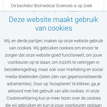
De bachelor Biomedical Sciences is op zoek
naar een enthousiaste docent. Wil jij een
Deze website maakt gebruik
inspirator zijn die de studenten door hun
van cookies
eerste stappen op de universiteit loodst, op
inhoudelijk, academisch én sociaal vlak? Kom
Wij, en derde partijen, maken op onze website gebruik
dan ons docententeam versteken!
van cookies. Wij gebruiken cookies om ervoor te
zorgen dat onze website goed functioneert, om jouw
Bekijk vacature
voorkeuren op te slaan, om inzicht te verkrijgen in
bezoekersgedrag, maar ook voor marketing en social
media doeleinden (laten zien van gepersonaliseerde
advertenties). Door op ‘Accepteren’ te klikken, ga je
Call-to-action bij meer vacatures
akkoord met het gebruik van alle cookies. In onze
Cookieverklaring kun je meer lezen over de cookies
die wij gebruiken en kun je jouw voorkeuren opslaan