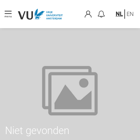
NL
EN
Niet gevonden