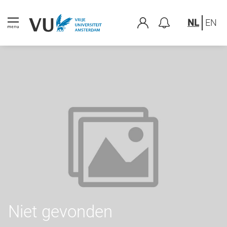
NL
EN
Niet gevonden