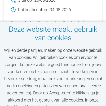
Sluit op
26-08-2026
Publicatiedatum
04-08-2026
Ben jij student Rechtsgeleerdheid of Notarieel
Deze website maakt gebruik
recht (VU) en ben je geïnteresseerd in
van cookies
rechtstheorie en/of rechtsgeschiedenis?
Solliciteer dan bij de Vrije Universiteit
Wij, en derde partijen, maken op onze website gebruik
Amsterdam (VU).
van cookies. Wij gebruiken cookies om ervoor te
zorgen dat onze website goed functioneert, om jouw
Bekijk vacature
voorkeuren op te slaan, om inzicht te verkrijgen in
bezoekersgedrag, maar ook voor marketing en social
media doeleinden (laten zien van gepersonaliseerde
advertenties). Door op ‘Accepteren’ te klikken, ga je
Call-to-action bij meer vacatures
akkoord met het gebruik van alle cookies. In onze