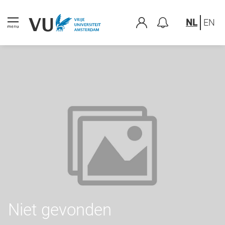
NL
EN
Niet gevonden