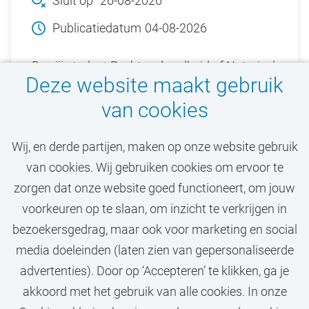
Sluit op
26-08-2026
Publicatiedatum
04-08-2026
Ben jij student Rechtsgeleerdheid of Notarieel
Deze website maakt gebruik
recht (VU) en ben je geïnteresseerd in
van cookies
rechtstheorie en/of rechtsgeschiedenis?
Solliciteer dan bij de Vrije Universiteit
Wij, en derde partijen, maken op onze website gebruik
Amsterdam (VU).
van cookies. Wij gebruiken cookies om ervoor te
zorgen dat onze website goed functioneert, om jouw
Bekijk vacature
voorkeuren op te slaan, om inzicht te verkrijgen in
bezoekersgedrag, maar ook voor marketing en social
media doeleinden (laten zien van gepersonaliseerde
advertenties). Door op ‘Accepteren’ te klikken, ga je
Call-to-action bij meer vacatures
akkoord met het gebruik van alle cookies. In onze