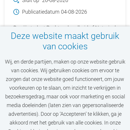
Sluit op
26-08-2026
Publicatiedatum
04-08-2026
Ben jij student Rechtsgeleerdheid of Notarieel
Deze website maakt gebruik
recht (VU) en ben je geïnteresseerd in
van cookies
rechtstheorie en/of rechtsgeschiedenis?
Solliciteer dan bij de Vrije Universiteit
Wij, en derde partijen, maken op onze website gebruik
Amsterdam (VU).
van cookies. Wij gebruiken cookies om ervoor te
zorgen dat onze website goed functioneert, om jouw
Bekijk vacature
voorkeuren op te slaan, om inzicht te verkrijgen in
bezoekersgedrag, maar ook voor marketing en social
media doeleinden (laten zien van gepersonaliseerde
advertenties). Door op ‘Accepteren’ te klikken, ga je
Call-to-action bij meer vacatures
akkoord met het gebruik van alle cookies. In onze