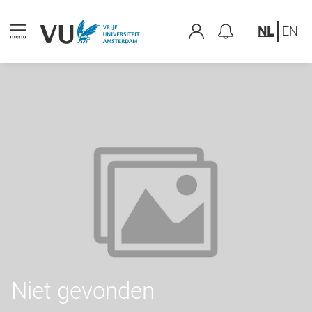
NL
EN
Niet gevonden