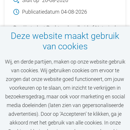
Sluit op
26-08-2026
Publicatiedatum
04-08-2026
Ben jij student Rechtsgeleerdheid of Notarieel
Deze website maakt gebruik
recht (VU) en ben je geïnteresseerd in
van cookies
rechtstheorie en/of rechtsgeschiedenis?
Solliciteer dan bij de Vrije Universiteit
Wij, en derde partijen, maken op onze website gebruik
Amsterdam (VU).
van cookies. Wij gebruiken cookies om ervoor te
zorgen dat onze website goed functioneert, om jouw
Bekijk vacature
voorkeuren op te slaan, om inzicht te verkrijgen in
bezoekersgedrag, maar ook voor marketing en social
media doeleinden (laten zien van gepersonaliseerde
advertenties). Door op ‘Accepteren’ te klikken, ga je
Call-to-action bij meer vacatures
akkoord met het gebruik van alle cookies. In onze