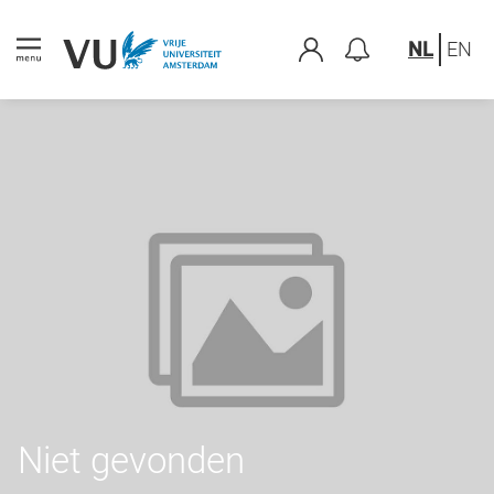
NL
EN
Niet gevonden