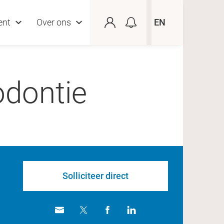
ent
Over ons
EN
odontie
Solliciteer direct