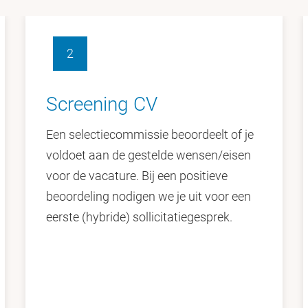
ruime bijdrage aan ABP-pensioenregeling
in het bereiken van deze doelen.
2
Screening CV
Een selectiecommissie beoordeelt of je
voldoet aan de gestelde wensen/eisen
voor de vacature. Bij een positieve
beoordeling nodigen we je uit voor een
eerste (hybride) sollicitatiegesprek.