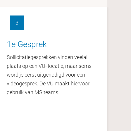
3
1e Gesprek
2
Sollicitatiegesprekken vinden veelal
Vo
plaats op een VU- locatie, maar soms
me
word je eerst uitgenodigd voor een
ko
videogesprek. De VU maakt hiervoor
gebruik van MS teams.