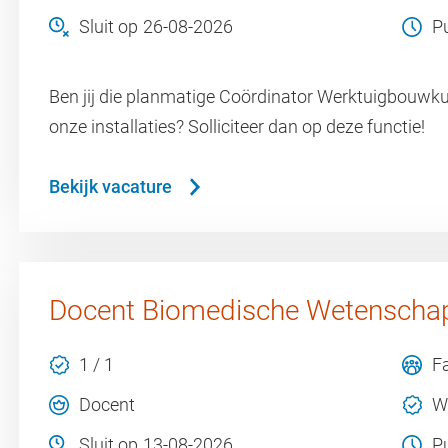
Sluit op
26-08-2026
P
Ben jij die planmatige Coördinator Werktuigbouwk
onze installaties? Solliciteer dan op deze functie!
Bekijk vacature
Docent Biomedische Wetenscha
1 / 1
F
Docent
W
Sluit op
13-08-2026
P