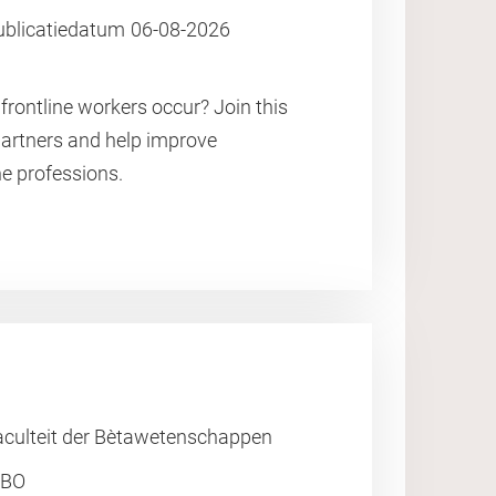
ublicatiedatum
06-08-2026
rontline workers occur? Join this
 partners and help improve
ne professions.
aculteit der Bètawetenschappen
BO