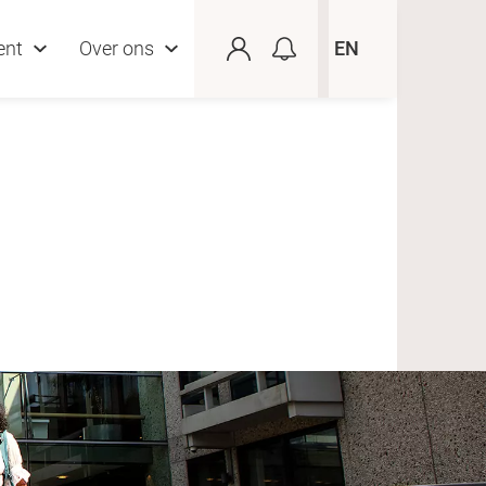
ent
Over ons
EN