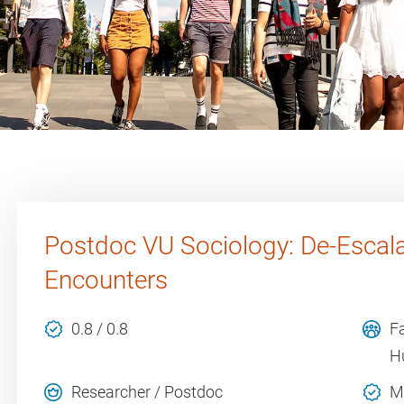
Postdoc VU Sociology: De-Escala
Encounters
0.8 / 0.8
Fa
H
Researcher / Postdoc
M