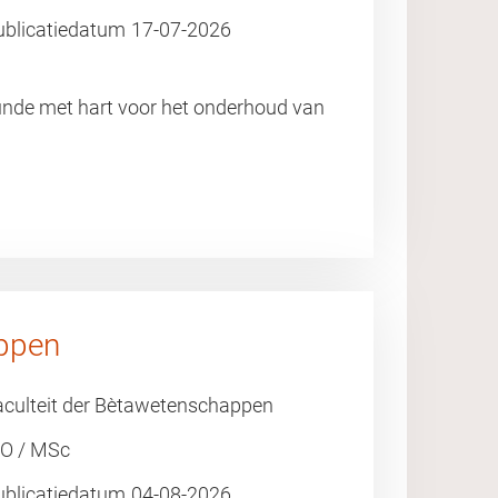
ublicatiedatum
17-07-2026
unde met hart voor het onderhoud van
ppen
aculteit der Bètawetenschappen
O / MSc
ublicatiedatum
04-08-2026