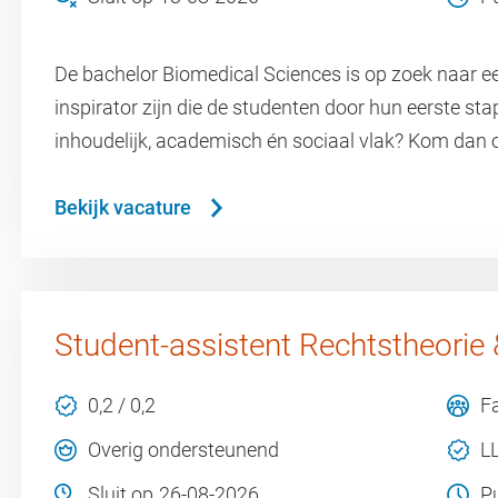
De bachelor Biomedical Sciences is op zoek naar een
inspirator zijn die de studenten door hun eerste sta
inhoudelijk, academisch én sociaal vlak? Kom dan
Bekijk vacature
Student-assistent Rechtstheorie
0,2 / 0,2
Fa
Overig ondersteunend
L
Sluit op
26-08-2026
P