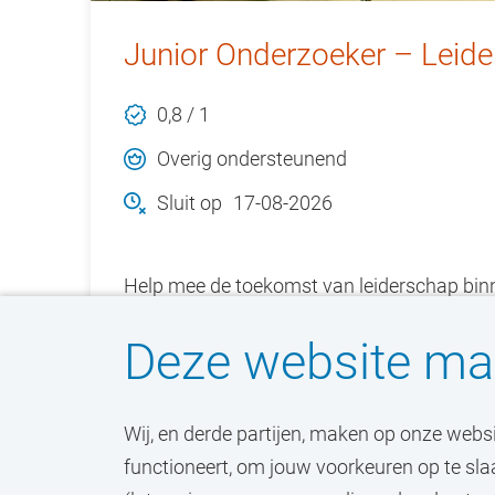
Junior Onderzoeker – Leider
0,8 / 1
Overig ondersteunend
Sluit op
17-08-2026
Help mee de toekomst van leiderschap binn
werken aan innovatief onderzoek op het sni
Deze website maa
Bekijk vacature
Wij, en derde partijen, maken op onze webs
functioneert, om jouw voorkeuren op te sla