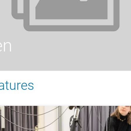
en
atures