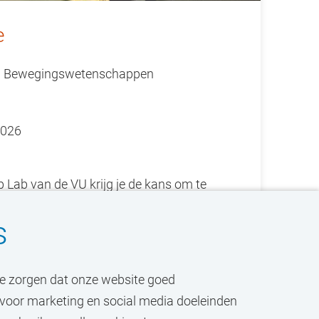
e
 en Bewegingswetenschappen
2026
Lab van de VU krijg je de kans om te
hologie.
s
 te zorgen dat onze website goed
k voor marketing en social media doeleinden