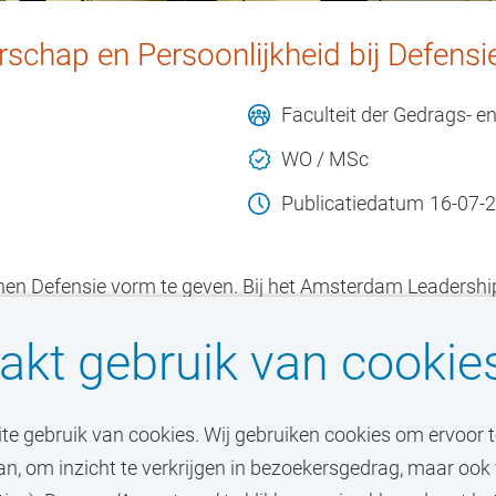
schap en Persoonlijkheid bij Defensi
Faculteit der Gedrags-
WO / MSc
Publicatiedatum
16-07-
en Defensie vorm te geven. Bij het Amsterdam Leadership 
jvlak van persoonlijkheid, leiderschap en organisatiepsyc
kt gebruik van cookie
ite gebruik van cookies. Wij gebruiken cookies om ervoor
an, om inzicht te verkrijgen in bezoekersgedrag, maar oo