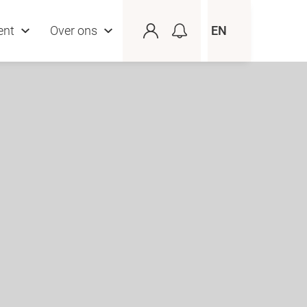
ent
Over ons
EN